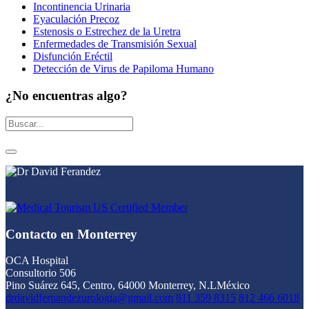
Incontinencia Urinaria
Eyaculación Precoz
Estenosis o Estrechez de la Uretra
Enfermedades de Transmisión Sexual
Disfunción Eréctil
Detección de Virus de Papiloma Humano
¿No encuentras algo?
Contacto en Monterrey
OCA Hospital
Consultorio 506
Pino Suárez 645, Centro, 64000 Monterrey, N.L
México
drdavidfernandezurologia@gmail.com
811 359 8315
812 466 6018