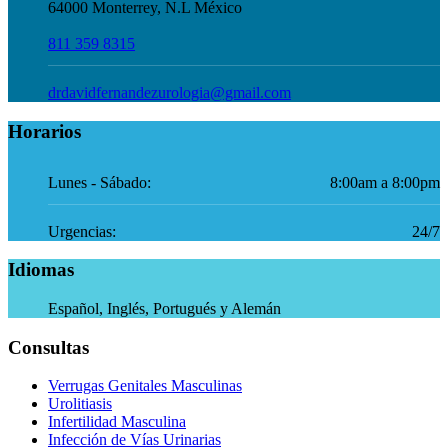
64000 Monterrey, N.L México
811 359 8315
drdavidfernandezurologia@gmail.com
Horarios
Lunes - Sábado:
8:00am a 8:00pm
Urgencias:
24/7
Idiomas
Español, Inglés, Portugués y Alemán
Consultas
Verrugas Genitales Masculinas
Urolitiasis
Infertilidad Masculina
Infección de Vías Urinarias