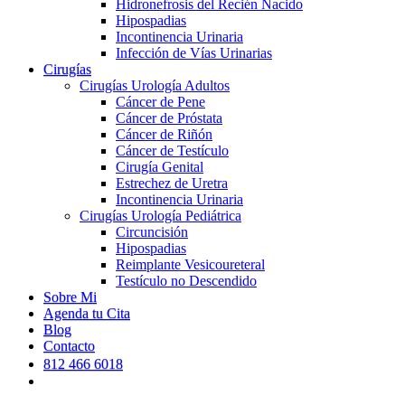
Hidronefrosis del Recién Nacido
Hipospadias
Incontinencia Urinaria
Infección de Vías Urinarias
Cirugías
Cirugías Urología Adultos
Cáncer de Pene
Cáncer de Próstata
Cáncer de Riñón
Cáncer de Testículo
Cirugía Genital
Estrechez de Uretra
Incontinencia Urinaria
Cirugías Urología Pediátrica
Circuncisión
Hipospadias
Reimplante Vesicoureteral
Testículo no Descendido
Sobre Mi
Agenda tu Cita
Blog
Contacto
812 466 6018