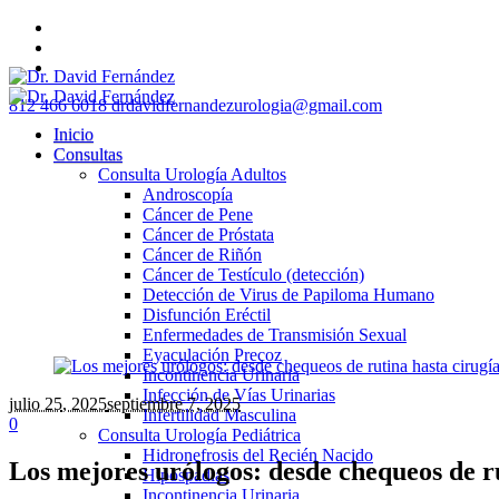
812 466 6018
drdavidfernandezurologia@gmail.com
Inicio
Consultas
Consulta Urología Adultos
Androscopía
Cáncer de Pene
Cáncer de Próstata
Cáncer de Riñón
Cáncer de Testículo (detección)
Detección de Virus de Papiloma Humano
Disfunción Eréctil
Enfermedades de Transmisión Sexual
Eyaculación Precoz
Incontinencia Urinaria
Infección de Vías Urinarias
julio 25
, 2025
septiembre 7, 2025
Infertilidad Masculina
0
Consulta Urología Pediátrica
Hidronefrosis del Recién Nacido
Los mejores urólogos: desde chequeos de r
Hipospadias
Incontinencia Urinaria