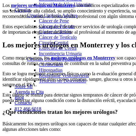
Infección de Vías Urinarias
Los
mejores urólogos en Monterrey
son médicos especializados en e
Cirugías
sus servicios de alta calidad, su amplio conocimiento y experiencia, s
Cirugías Urología Adultos
recomendados cuando se busca ayuda profesional con algún síntoma o
Cáncer de Pene
Cáncer de Próstata
Estos especialistas son capaces de ofrecer servicios de urología compl
Cáncer de Riñón
de importancia elegir adecuadamente al profesional al momento de ag
Cáncer de Testículo
Cirugía Genital
Los
mejores urólogos en Monterrey
y los 
Estrechez de Uretra
Incontinencia Urinaria
Como mencionamos, los
mejores urólogos en Monterrey
son capace
Cirugías Urología Pediátrica
consultas de rutina, se encargan de contribuir en la salud preventiva 
Circuncisión
Hipospadias
Esto se logra mediante exámenes físicos como la evaluación general de
Reimplante Vesicoureteral
identificar rápidamente infecciones urinarias, sangre, glucosa u otros 
Testículo no Descendido
sangre en el PSA.
Sobre Mi
Agenda tu Cita
Esto último se realiza para detectar signos tempranos de cáncer de pró
Blog
pueda detectar alguna condición como la disfunción eréctil, eyaculaci
Contacto
812 466 6018
¿Qué condiciones tratan los mejores urólogos?
Básicamente los mejores urólogos son capaces de tratar cualquier afec
algunas afecciones tales como: