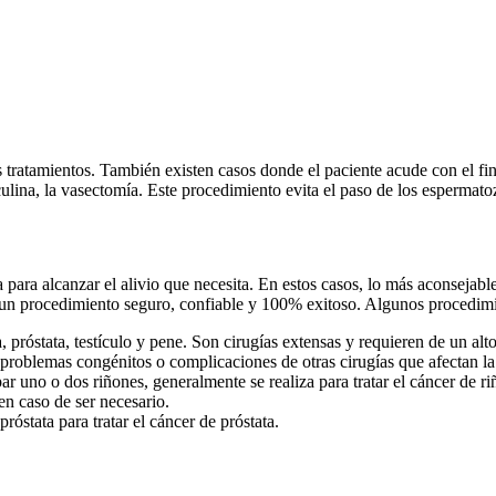
atamientos. También existen casos donde el paciente acude con el fin de
ulina, la vasectomía. Este procedimiento evita el paso de los espermato
 para alcanzar el alivio que necesita. En estos casos, lo más aconsejab
ar un procedimiento seguro, confiable y 100% exitoso. Algunos procedimi
, próstata, testículo y pene. Son cirugías extensas y requieren de un alto
, problemas congénitos o complicaciones de otras cirugías que afectan la u
r uno o dos riñones, generalmente se realiza para tratar el cáncer de ri
en caso de ser necesario.
róstata para tratar el cáncer de próstata.