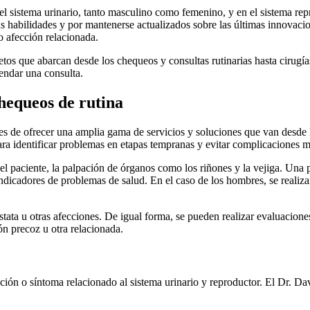
l sistema urinario, tanto masculino como femenino, y en el sistema rep
us habilidades y por mantenerse actualizados sobre las últimas innovacio
 afección relacionada.
etos que abarcan desde los chequeos y consultas rutinarias hasta cirugí
endar una consulta.
chequeos de rutina
s de ofrecer una amplia gama de servicios y soluciones que van desde l
para identificar problemas en etapas tempranas y evitar complicaciones 
l paciente, la palpación de órganos como los riñones y la vejiga. Una p
indicadores de problemas de salud. En el caso de los hombres, se realizan
stata u otras afecciones. De igual forma, se pueden realizar evaluacione
ón precoz u otra relacionada.
ción o síntoma relacionado al sistema urinario y reproductor. El Dr. Da