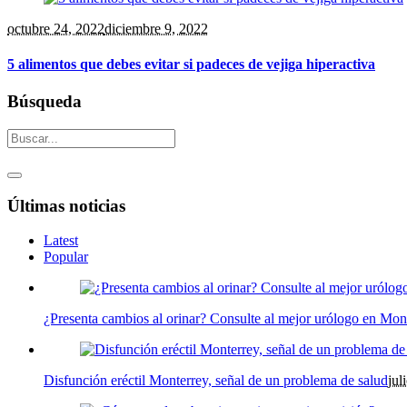
octubre 24
, 2022
diciembre 9, 2022
5 alimentos que debes evitar si padeces de vejiga hiperactiva
Búsqueda
Últimas noticias
Latest
Popular
¿Presenta cambios al orinar? Consulte al mejor urólogo en Mon
Disfunción eréctil Monterrey, señal de un problema de salud
jul