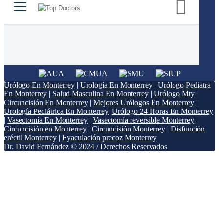
Urólogo En Monterrey
|
Urología En Monterrey
|
Urólogo Pediatra
En Monterrey
|
Salud Masculina En Monterrey
|
Urólogo Mty
|
Circuncisión En Monterrey
|
Mejores Urólogos En Monterrey
|
Urología Pediátrica En Monterrey
|
Urólogo 24 Horas En Monterrey
|
Vasectomía En Monterrey
|
Vasectomía reversible Monterrey
|
Circuncisión en Monterrey
|
Circuncisión Monterrey
|
Disfunción
eréctil Monterrey
|
Eyaculación precoz Monterrey
Dr. David Fernández © 2024 / Derechos Reservados