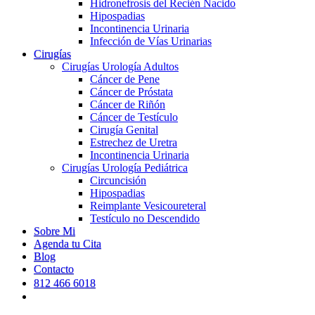
Hidronefrosis del Recién Nacido
Hipospadias
Incontinencia Urinaria
Infección de Vías Urinarias
Cirugías
Cirugías Urología Adultos
Cáncer de Pene
Cáncer de Próstata
Cáncer de Riñón
Cáncer de Testículo
Cirugía Genital
Estrechez de Uretra
Incontinencia Urinaria
Cirugías Urología Pediátrica
Circuncisión
Hipospadias
Reimplante Vesicoureteral
Testículo no Descendido
Sobre Mi
Agenda tu Cita
Blog
Contacto
812 466 6018