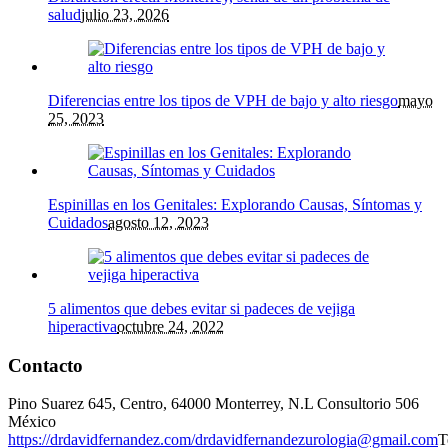
salud
julio 23, 2026
Diferencias entre los tipos de VPH de bajo y alto riesgo
mayo
25, 2023
Espinillas en los Genitales: Explorando Causas, Síntomas y
Cuidados
agosto 12, 2023
5 alimentos que debes evitar si padeces de vejiga
hiperactiva
octubre 24, 2022
Contacto
Pino Suarez 645, Centro, 64000 Monterrey, N.L Consultorio 506
México
https://drdavidfernandez.com/
drdavidfernandezurologia@gmail.com
T