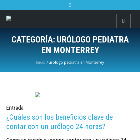
CATEGORÍA:
URÓLOGO PEDIATRA
EN MONTERREY
Inicio
/
urólogo pediatra en Monterrey
Entrada
¿Cuáles son los beneficios clave de
contar con un urólogo 24 horas?