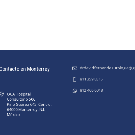
drdavidfernandezurologia@g
Contacto en Monterrey
811 359 8315
812 466 6018
OCA Hospital
Consultorio 506
Pino Suárez 645, Centro,
64000 Monterrey, N.L
México