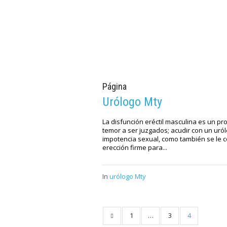
Página
Urólogo Mty
La disfunción eréctil masculina es un 
temor a ser juzgados; acudir con un uról
impotencia sexual, como también se le 
erección firme para...
In
urólogo Mty
1
…
3
4