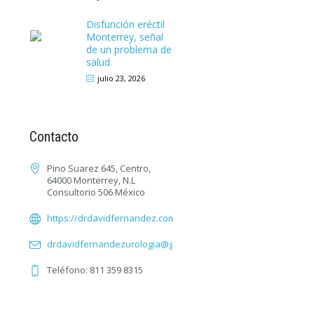
Disfunción eréctil
Monterrey, señal
de un problema de
salud
julio 23, 2026
Contacto
Pino Suarez 645, Centro,
64000 Monterrey, N.L
Consultorio 506 México
https://drdavidfernandez.com/
drdavidfernandezurologia@gmail.com
Teléfono: 811 359 8315