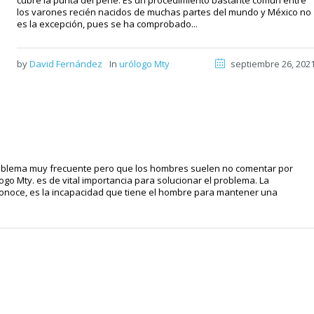
cubre la punta del pene. Es un procedimiento bastante común entre
los varones recién nacidos de muchas partes del mundo y México no
es la excepción, pues se ha comprobado...
by
David Fernández
In
urólogo Mty
septiembre 26, 202
problema muy frecuente pero que los hombres suelen no comentar por
ogo Mty. es de vital importancia para solucionar el problema. La
conoce, es la incapacidad que tiene el hombre para mantener una