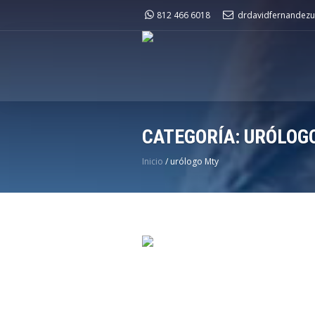
812 466 6018
drdavidfernandezu
CATEGORÍA:
URÓLOG
Inicio
/
urólogo Mty