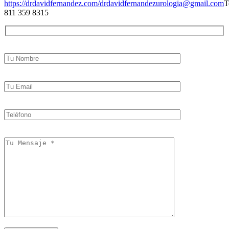
https://drdavidfernandez.com/
drdavidfernandezurologia@gmail.com
T
811 359 8315