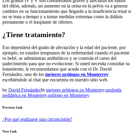
Los grados IV y V son considerados graves y afectarán los ejidos
del riñón, además, un aumento en la orina en la pelvis va a generar
cambios en su funcionamiento que llegarán a la insuficiencia renal si
no se trata a tiempo y a tomar medidas extremas como la diálisis
permanente o el trasplante de riñones.
¿Tiene tratamiento?
Eso dependerá del grado de afectación y la edad del paciente, por
ejemplo, en estados tempranos de la enfermedad cuando el paciente
es bebé, se administran antibióticos y se controla el curso del
padecimiento para que no evolucione. Si usted necesita consultar su
tratamiento, le recomendamos que acuda con el Dr. David
Fernández, uno de los
mejores urólogos en Monterrey
escribiéndole al chat que encuentra en nuestro sitio web.
by
David Fernández
In
mejores urólogos en Monterrey
,
urología
pediátrica en Monterrey
,
urólogo en Monterrey
Previous Link
¿Por qué realizarse una circuncisión?
Next Link