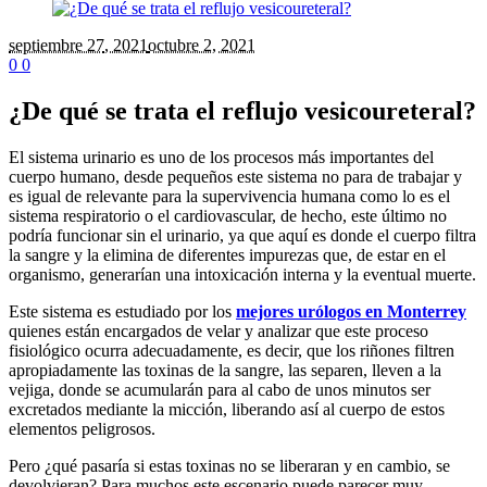
septiembre 27
, 2021
octubre 2, 2021
0
0
¿De qué se trata el reflujo vesicoureteral?
El sistema urinario es uno de los procesos más importantes del
cuerpo humano, desde pequeños este sistema no para de trabajar y
es igual de relevante para la supervivencia humana como lo es el
sistema respiratorio o el cardiovascular, de hecho, este último no
podría funcionar sin el urinario, ya que aquí es donde el cuerpo filtra
la sangre y la elimina de diferentes impurezas que, de estar en el
organismo, generarían una intoxicación interna y la eventual muerte.
Este sistema es estudiado por los
mejores urólogos en Monterrey
quienes están encargados de velar y analizar que este proceso
fisiológico ocurra adecuadamente, es decir, que los riñones filtren
apropiadamente las toxinas de la sangre, las separen, lleven a la
vejiga, donde se acumularán para al cabo de unos minutos ser
excretados mediante la micción, liberando así al cuerpo de estos
elementos peligrosos.
Pero ¿qué pasaría si estas toxinas no se liberaran y en cambio, se
devolvieran? Para muchos este escenario puede parecer muy