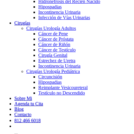
Hidronefrosis del Recién Nacido
Hipospadias
Incontinencia Urinaria
Infección de Vías Urinarias
Cirugías
Cirugías Urología Adultos
Cáncer de Pene
Cáncer de Próstata
Cáncer de Riñón
Cáncer de Testículo
Cirugía Genital
Estrechez de Uretra
Incontinencia Urinaria
Cirugías Urología Pediátrica
Circuncisión
Hipospadias
Reimplante Vesicoureteral
Testículo no Descendido
Sobre Mi
Agenda tu Cita
Blog
Contacto
812 466 6018