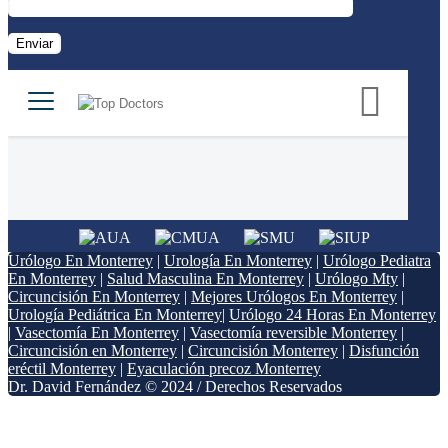
Urólogo En Monterrey
|
Urología En Monterrey
|
Urólogo Pediatra
En Monterrey
|
Salud Masculina En Monterrey
|
Urólogo Mty
|
Circuncisión En Monterrey
|
Mejores Urólogos En Monterrey
|
Urología Pediátrica En Monterrey
|
Urólogo 24 Horas En Monterrey
|
Vasectomía En Monterrey
|
Vasectomía reversible Monterrey
|
Circuncisión en Monterrey
|
Circuncisión Monterrey
|
Disfunción
eréctil Monterrey
|
Eyaculación precoz Monterrey
Dr. David Fernández © 2024 / Derechos Reservados