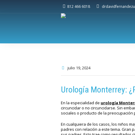
812 466 6018
drdavidfernandezu
julio 19
, 2024
Urología Monterrey: ¿
En la especialidad de
urología Monter
circuncidar o no circuncidarse. Sin emba
sociales o producto de la preocupación p
En cualquiera de los casos, los niños ma
padres con relación a este tema. Gran 
sus padres. Esto trae como resultados ci