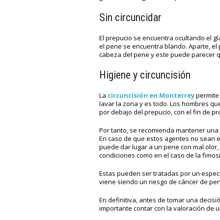
Sin circuncidar
El prepucio se encuentra ocultando el gl
el pene se encuentra blando. Aparte, el
cabeza del pene y este puede parecer q
Higiene y circuncisión
La
circuncisión en Monterrey
permite 
lavar la zona y es todo. Los hombres qu
por debajo del prepucio, con el fin de p
Por tanto, se recomienda mantener una li
En caso de que estos agentes no sean e
puede dar lugar a un pene con mal olor, 
condiciones como en el caso de la fimosis
Estas pueden ser tratadas por un espec
viene siendo un riesgo de cáncer de pene
En definitiva, antes de tomar una decisi
importante contar con la valoración de 