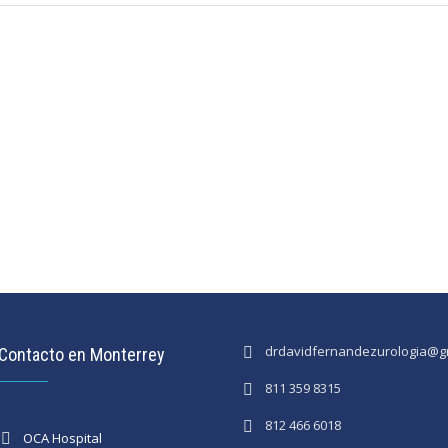
drdavidfernandezurologia@g
Contacto en Monterrey
811 359 8315
812 466 6018
OCA Hospital