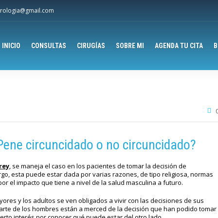
rologia@gmail.com
INICIO
CONSULTAS
CIRUGÍAS
SOBRE MI
AGENDA TU CITA
B
Pene circuncidado o no circuncidado?
rey
, se maneja el caso en los pacientes de tomar la decisión de
rgo, esta puede estar dada por varias razones, de tipo religiosa, normas
or el impacto que tiene a nivel de la salud masculina a futuro.
yores y los adultos se ven obligados a vivir con las decisiones de sus
parte de los hombres están a merced de la decisión que han podido tomar
erto interés por conocer qué puede estar del otro lado.