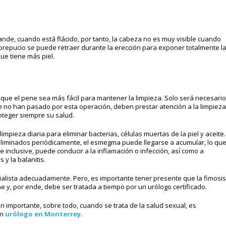
ande, cuando está flácido, por tanto, la cabeza no es muy visible cuando
 prepucio se puede retraer durante la erección para exponer totalmente l
ue tiene más piel.
que el pene sea más fácil para mantener la limpieza. Solo será necesario
e no han pasado por esta operación, deben prestar atención a la limpieza
roteger siempre su salud.
mpieza diaria para eliminar bacterias, células muertas de la piel y aceite.
liminados periódicamente, el esmegma puede llegarse a acumular, lo qu
e inclusive, puede conducir a la inflamación o infección, así como a
 y la balanitis.
ialista adecuadamente. Pero, es importante tener presente que la fimosis
 y, por ende, debe ser tratada a tiempo por un urólogo certificado.
ón importante, sobre todo, cuando se trata de la salud sexual, es
un
urólogo en Monterrey
.