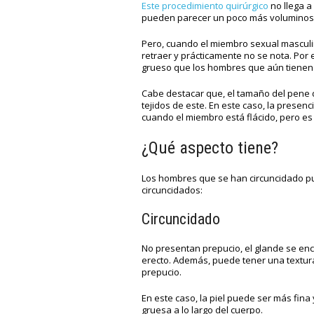
Este procedimiento quirúrgico
no llega a
pueden parecer un poco más voluminosos
Pero, cuando el miembro sexual masculi
retraer y prácticamente no se nota. Por
grueso que los hombres que aún tienen 
Cabe destacar que, el tamaño del pene d
tejidos de este. En este caso, la presen
cuando el miembro está flácido, pero es
¿Qué aspecto tiene?
Los hombres que se han circuncidado pu
circuncidados:
Circuncidado
No presentan prepucio, el glande se enc
erecto. Además, puede tener una textura
prepucio.
En este caso, la piel puede ser más fin
gruesa a lo largo del cuerpo.