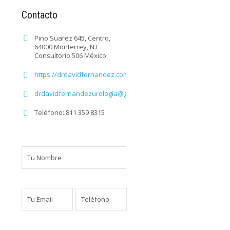
Contacto
Pino Suarez 645, Centro,
64000 Monterrey, N.L
Consultorio 506 México
https://drdavidfernandez.com/
drdavidfernandezurologia@gmail.com
Teléfono: 811 359 8315