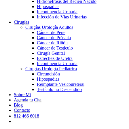
Hidronefrosis del Recién Nacido
Hipospadias
Incontinencia Urinaria
Infección de Vías Urinarias
Cirugías
Cirugías Urología Adultos
Cáncer de Pene
Cáncer de Próstata
Cáncer de Riñón
Cáncer de Testículo
Cirugía Genital
Estrechez de Uretra
Incontinencia Urinaria
Cirugías Urología Pediátrica
Circuncisión
Hipospadias
Reimplante Vesicoureteral
Testículo no Descendido
Sobre Mi
Agenda tu Cita
Blog
Contacto
812 466 6018