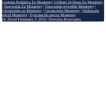
Urología Pediátrica En Monterrey
|
Urólogo 24 Horas En Monterrey
|
Vasectomía En Monterrey
|
Vasectomía reversible Monterrey
|
Circuncisión en Monterrey
|
Circuncisión Monterrey
|
Disfunción
eréctil Monterrey
|
Eyaculación precoz Monterrey
Dr. David Fernández © 2024 / Derechos Reservados