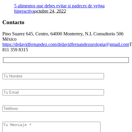
5 alimentos que debes evitar si padeces de vejiga
hiperactiva
octubre 24, 2022
Contacto
Pino Suarez 645, Centro, 64000 Monterrey, N.L Consultorio 506
México
https://drdavidfernandez.com/
drdavidfernandezurologia@gmail.com
T
811 359 8315