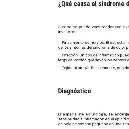
¿Qué causa el síndrome d
Aún no se puede comprender con exact
involucren:
Pinzamiento de nervios. El estrecham
de los síntomas del síndrome de dolor p
Infección. Un tipo de inflamación pued
largo del cordón que llevan los nervios y
Tejido cicatricial. Posiblemente, debido
Diagnóstico
El especialista en urología, se encarg
sensibilidad e inflamación en el epidídimo
de bola de tamaño pequeño en una zona