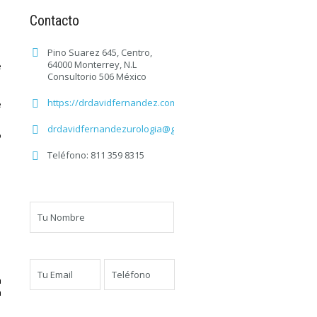
Contacto
Pino Suarez 645, Centro,
64000 Monterrey, N.L
e
Consultorio 506 México
https://drdavidfernandez.com/
e
drdavidfernandezurologia@gmail.com
o
Teléfono: 811 359 8315
a
a