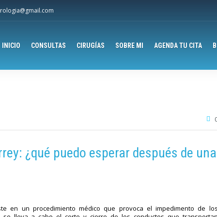
rologia@gmail.com
INICIO
CONSULTAS
CIRUGÍAS
SOBRE MI
AGENDA TU CITA
B
rey: ¿qué puedo esperar después de una
te en un procedimiento médico que provoca el impedimento de lo
 se lleva a cabo el corte y cierre de los conductos que transporta