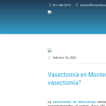
812 466 6018
drdavidfernandezu
febrero 16
, 2023
Vasectomía en Monter
vasectomía?
La
vasectomía en Monterrey
consis
espermatozoides al semen. Para ello,