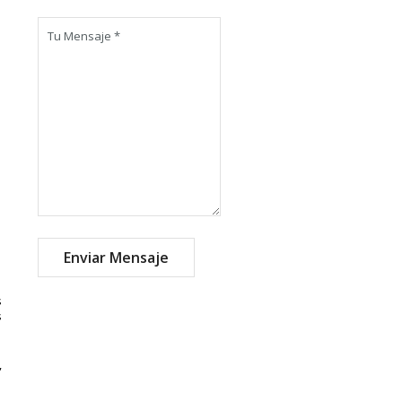
s
s
,