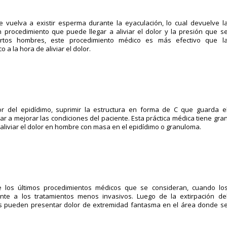
 vuelva a existir esperma durante la eyaculación, lo cual devuelve l
n procedimiento que puede llegar a aliviar el dolor y la presión que s
ertos hombres, este procedimiento médico es más efectivo que l
a la hora de aliviar el dolor.
 del epidídimo, suprimir la estructura en forma de C que guarda e
ar a mejorar las condiciones del paciente. Esta práctica médica tiene gra
aliviar el dolor en hombre con masa en el epidídimo o granuloma.
de los últimos procedimientos médicos que se consideran, cuando lo
e a los tratamientos menos invasivos. Luego de la extirpación de
es pueden presentar dolor de extremidad fantasma en el área donde s