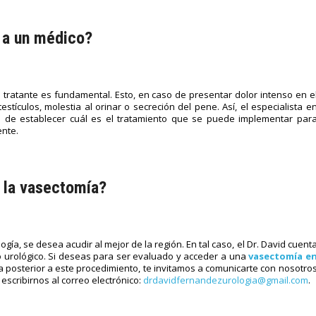
 a un médico?
 tratante es fundamental. Esto, en caso de presentar dolor intenso en e
stículos, molestia al orinar o secreción del pene. Así, el especialista e
 de establecer cuál es el tratamiento que se puede implementar par
ente.
 la vasectomía?
ía, se desea acudir al mejor de la región. En tal caso, el Dr. David cuent
 urológico. Si deseas para ser evaluado y acceder a una
vasectomía e
 posterior a este procedimiento, te invitamos a comunicarte con nosotro
escribirnos al correo electrónico:
drdavidfernandezurologia@gmail.com
.