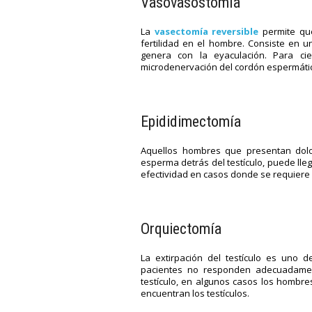
Vasovasostomía
La
vasectomía reversible
permite que
fertilidad en el hombre. Consiste en u
genera con la eyaculación. Para ci
microdenervación del cordón espermático 
Epididimectomía
Aquellos hombres que presentan dolor
esperma detrás del testículo, puede lleg
efectividad en casos donde se requiere 
Orquiectomía
La extirpación del testículo es uno 
pacientes no responden adecuadament
testículo, en algunos casos los hombr
encuentran los testículos.